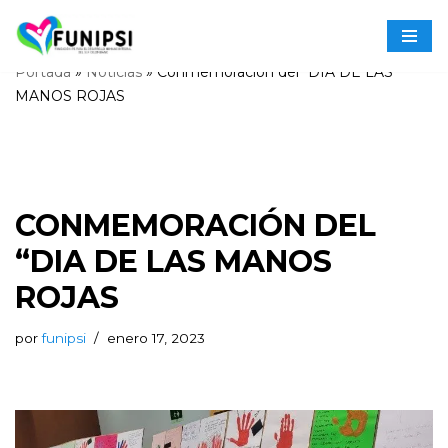
Saltar
Portada
»
Noticias
»
Conmemoración del “DIA DE LAS
al
MANOS ROJAS
contenido
CONMEMORACIÓN DEL
“DIA DE LAS MANOS
ROJAS
por
funipsi
enero 17, 2023