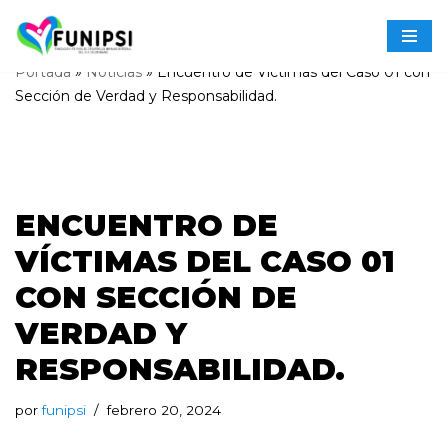
Saltar
Portada
»
Noticias
»
Encuentro de Víctimas del Caso 01 con
al
Sección de Verdad y Responsabilidad.
contenido
ENCUENTRO DE
VÍCTIMAS DEL CASO 01
CON SECCIÓN DE
VERDAD Y
RESPONSABILIDAD.
por
funipsi
febrero 20, 2024